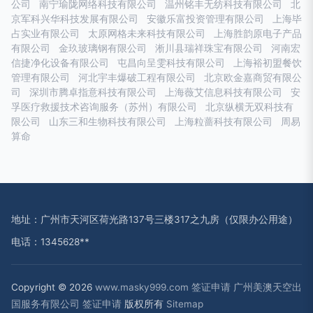
公司
南宁瑜陇网络科技有限公司
温州铭丰无纺科技有限公司
北
京军科兴华科技发展有限公司
安徽乐富投资管理有限公司
上海毕
占实业有限公司
太原网格未来科技有限公司
上海胜韵原电子产品
有限公司
金玖玻璃钢有限公司
淅川县瑞祥珠宝有限公司
河南宏
信捷净化设备有限公司
屯昌向呈雯科技有限公司
上海裕初盟餐饮
管理有限公司
河北宇丰爆破工程有限公司
北京欧金嘉商贸有限公
司
深圳市腾卓指意科技有限公司
上海薇艾信息科技有限公司
安
孚医疗救援技术咨询服务（苏州）有限公司
北京纵横无双科技有
限公司
山东三和生物科技有限公司
上海粒蔷科技有限公司
周易
算命
地址：广州市天河区荷光路137号三楼317之九房（仅限办公用途）
电话：1345628**
Copyright © 2026
www.masky999.com
签证申请
广州美澳天空出
国服务有限公司
签证申请
版权所有
Sitemap