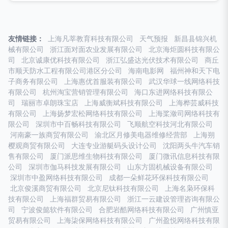
友情链接：
上海凡莘教育科技有限公司
天气预报
新昌县锦兴机
械有限公司
浙江面对面农业发展有限公司
北京海炬圆科技有限公
司
北京诚康优科技有限公司
浙江弘盛达光伏技术有限公司
商丘
市顺天防水工程有限公司港区分公司
海南电影网
福州神和天下电
子商务有限公司
上海惠优首服装有限公司
武汉华球一线网络科技
有限公司
杭州淘宝营销管理有限公司
海口东进网络科技有限公
司
瑞丽市卓朗珠宝店
上海威衡斌科技有限公司
上海桦芸威科技
有限公司
上海扬梦宏松网络科技有限公司
上海桨潋司网络科技有
限公司
深圳市中百畅科技有限公司
飞顺航空科技河北有限公司
河南豪一族商贸有限公司
渝北区月修美电器维修经营部
上海朔
樱观商贸有限公司
大连专业游艇码头设计公司
沈阳两头牛汽车销
售有限公司
厦门派思维生物科技有限公司
厦门微讯信息科技有限
公司
深圳市伽马科技发展有限公司
山东方固机械设备有限公司
深圳市中盈网络科技有限公司
成都一朵鲜花环保科技有限公司
北京俊溪商贸有限公司
北京尼钛科技有限公司
上海名枭环保科
技有限公司
上海福群贸易有限公司
浙江一云建设管理咨询有限公
司
宁波俊懿软件有限公司
合肥岩酷网络科技有限公司
广州慎亚
贸易有限公司
上海柒保网络科技有限公司
广州盈悦网络科技有限